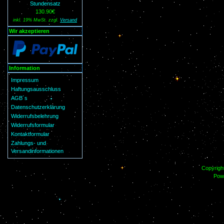
Stundensatz
130.90€
inkl. 19% MwSt. zzgl.
Versand
Wir akzeptieren
Information
Impressum
Haftungsausschluss
AGB´s
Datenschutzerklärung
Widerrufsbelehrung
Widerrufsformular
Kontaktformular
Zahlungs- und
Versandinformationen
Copyrigh
Pow