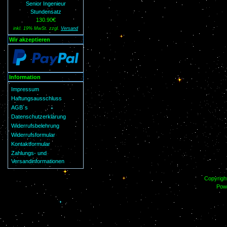
Senior Ingenieur
Stundensatz
130.90€
inkl. 19% MwSt. zzgl.
Versand
Wir akzeptieren
Information
Impressum
Haftungsausschluss
AGB´s
Datenschutzerklärung
Widerrufsbelehrung
Widerrufsformular
Kontaktformular
Zahlungs- und
Versandinformationen
Copyrigh
Pow