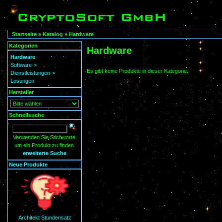
Startseite
»
Katalog
»
Hardware
Kategorien
Hardware
Hardware
Software->
Es gibt keine Produkte in dieser Kategorie.
Dienstleistungen->
Lösungen
Hersteller
Schnellsuche
Verwenden Sie Stichworte,
um ein Produkt zu finden.
erweiterte Suche
Neue Produkte
Architekt Stundensatz