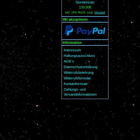
Stundensatz
130.90€
inkl. 19% MwSt. zzgl.
Versand
Wir akzeptieren
Information
Impressum
Haftungsausschluss
AGB´s
Datenschutzerklärung
Widerrufsbelehrung
Widerrufsformular
Kontaktformular
Zahlungs- und
Versandinformationen